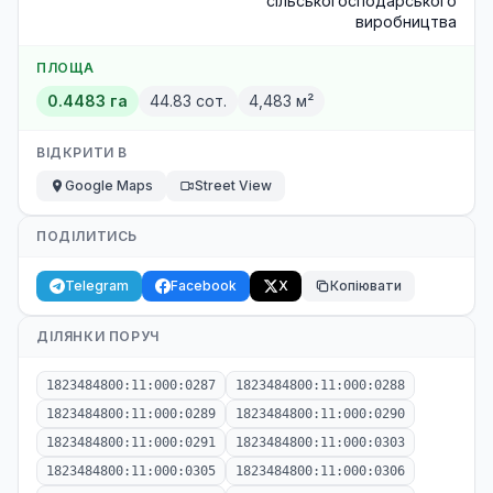
сільськогосподарського
виробництва
ПЛОЩА
0.4483 га
44.83 сот.
4,483 м²
ВІДКРИТИ В
Google Maps
Street View
ПОДІЛИТИСЬ
Telegram
Facebook
X
Копіювати
ДІЛЯНКИ ПОРУЧ
1823484800:11:000:0287
1823484800:11:000:0288
1823484800:11:000:0289
1823484800:11:000:0290
1823484800:11:000:0291
1823484800:11:000:0303
1823484800:11:000:0305
1823484800:11:000:0306