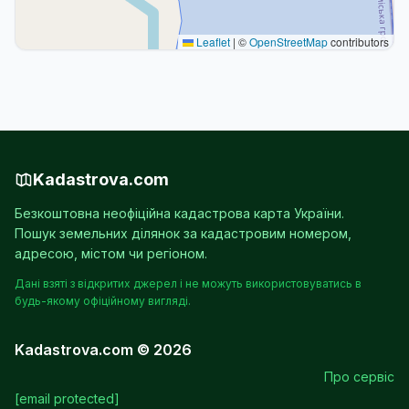
Leaflet
|
©
OpenStreetMap
contributors
Kadastrova.com
Безкоштовна неофіційна кадастрова карта України.
Пошук земельних ділянок за кадастровим номером,
адресою, містом чи регіоном.
Дані взяті з відкритих джерел і не можуть використовуватись в
будь-якому офіційному вигляді.
Kadastrova.com © 2026
Про сервіс
[email protected]