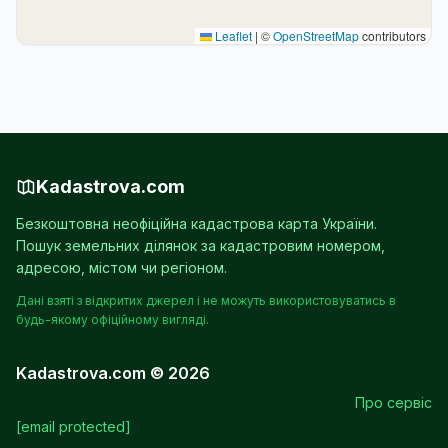
Leaflet
|
©
OpenStreetMap
contributors
Kadastrova.com
Безкоштовна неофіційна кадастрова карта України.
Пошук земельних ділянок за кадастровим номером,
адресою, містом чи регіоном.
Дані взяті з відкритих джерел і не можуть використовуватись в
будь-якому офіційному вигляді.
Kadastrova.com © 2026
Про сервіс
[email protected]