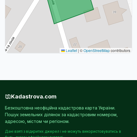
Leaflet
|
©
OpenStreetMap
contributors
Kadastrova.com
Безкоштовна неофіційна кадастрова карта України.
Пошук земельних ділянок за кадастровим номером,
адресою, містом чи регіоном.
Дані взяті з відкритих джерел і не можуть використовуватись в