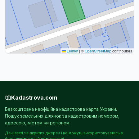
Leaflet
|
©
OpenStreetMap
contributors
Kadastrova.com
Безкоштовна неофіційна кадастрова карта України.
Пошук земельних ділянок за кадастровим номером,
адресою, містом чи регіоном.
Дані взяті з відкритих джерел і не можуть використовуватись в
будь-якому офіційному вигляді.