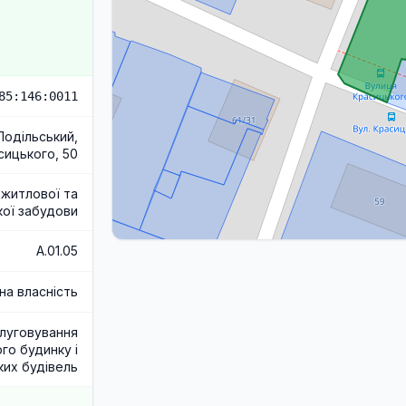
85:146:0011
 Подільський,
сицького, 50
 житлової та
ої забудови
A.01.05
на власність
луговування
го будинку і
ких будівель