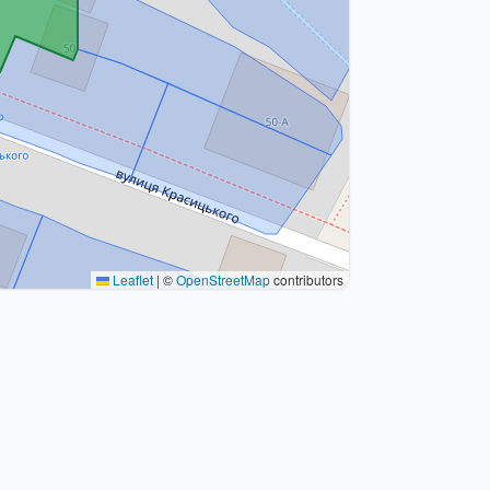
Leaflet
|
©
OpenStreetMap
contributors