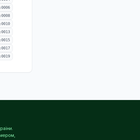
:0006
:0008
:0010
:0013
:0015
:0017
:0019
раїни.
омером,