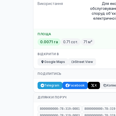
Використання
Для екс
обслуговуванн
споруд об'єк
електричної
ПЛОЩА
0.0071 га
0.71 сот.
71 м²
ВІДКРИТИ В
Google Maps
Street View
ПОДІЛИТИСЬ
Telegram
Facebook
X
Копі
ДІЛЯНКИ ПОРУЧ
8000000000:78:319:0001
8000000000:78:319
8000000000:78:319:0003
8000000000:78:319