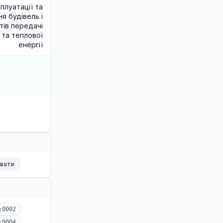
плуатації та
я будівель і
тів передачі
 та теплової
енергії
ювати
:0002
:0004