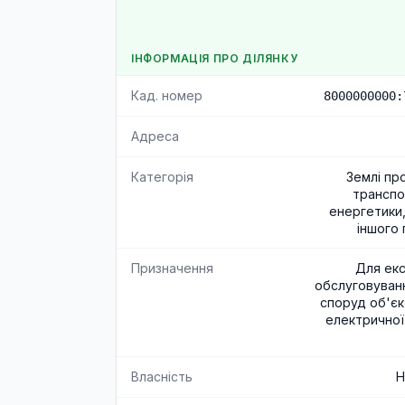
ІНФОРМАЦІЯ ПРО ДІЛЯНКУ
Кад. номер
8000000000:
Адреса
Категорія
Землі пр
транспор
енергетики
іншого
Призначення
Для екс
обслуговуванн
споруд об'єк
електричної
Власність
Н