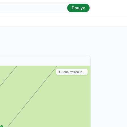
Пошук
⏳ Завантаження…