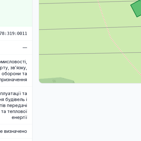
78:319:0011
—
омисловості,
ту, зв’язку,
, оборони та
 призначення
плуатації та
я будівель і
тів передачі
 та теплової
енергії
е визначено