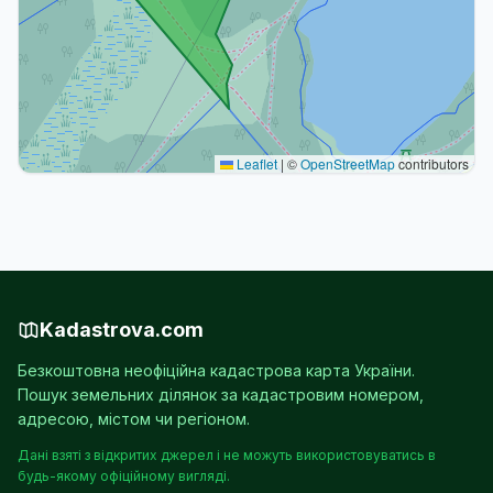
Leaflet
|
©
OpenStreetMap
contributors
Kadastrova.com
Безкоштовна неофіційна кадастрова карта України.
Пошук земельних ділянок за кадастровим номером,
адресою, містом чи регіоном.
Дані взяті з відкритих джерел і не можуть використовуватись в
будь-якому офіційному вигляді.