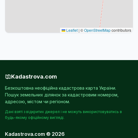
Leaflet
|
©
OpenStreetMap
contributors
Kadastrova.com
Безкоштовна неофіційна кадастрова карта України.
Пошук земельних ділянок за кадастровим номером,
адресою, містом чи регіоном.
Дані взяті з відкритих джерел і не можуть використовуватись в
будь-якому офіційному вигляді.
Kadastrova.com © 2026