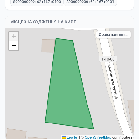
8000000000:62:167:0100
8000000000:62:167:0101
МІСЦЕЗНАХОДЖЕННЯ НА КАРТІ
⏳ Завантаження…
+
−
Leaflet
|
©
OpenStreetMap
contributors