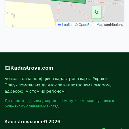
Leaflet
|
©
OpenStreetMap
contributors
Kadastrova.com
Безкоштовна неофіційна кадастрова карта України.
Пошук земельних ділянок за кадастровим номером,
адресою, містом чи регіоном.
Дані взяті з відкритих джерел і не можуть використовуватись в
будь-якому офіційному вигляді.
Kadastrova.com © 2026