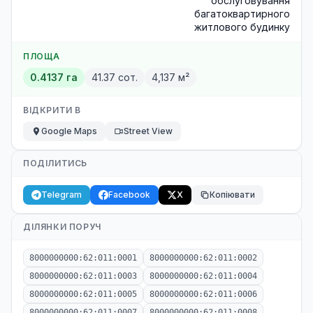
обслуговування
багатоквартирного
житлового будинку
ПЛОЩА
0.4137 га
41.37 сот.
4,137 м²
ВІДКРИТИ В
Google Maps
Street View
ПОДІЛИТИСЬ
Telegram
Facebook
X
Копіювати
ДІЛЯНКИ ПОРУЧ
8000000000:62:011:0001
8000000000:62:011:0002
8000000000:62:011:0003
8000000000:62:011:0004
8000000000:62:011:0005
8000000000:62:011:0006
8000000000:62:011:0007
8000000000:62:011:0008