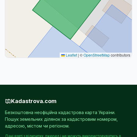
Leaflet
|
©
OpenStreetMap
contributors
Kadastrova.com
Безкоштовна неофіційна кадастрова карта України.
Пошук земельних ділянок за кадастровим номером,
адресою, містом чи регіоном.
Дані взяті з відкритих джерел і не можуть використовуватись в