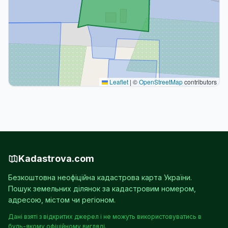
Leaflet
|
©
OpenStreetMap
contributors
Kadastrova.com
Безкоштовна неофіційна кадастрова карта України.
Пошук земельних ділянок за кадастровим номером,
адресою, містом чи регіоном.
Дані взяті з відкритих джерел і не можуть використовуватись в
будь-якому офіційному вигляді.