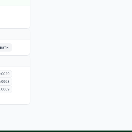
ювати
:0020
:0063
:0069