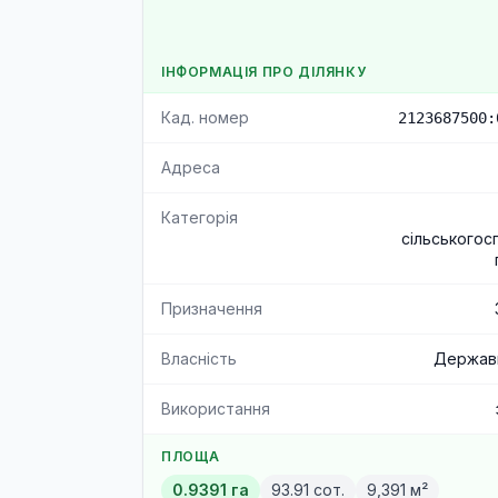
ІНФОРМАЦІЯ ПРО ДІЛЯНКУ
Кад. номер
2123687500:
Адреса
Категорія
сільськогос
Призначення
Власність
Державн
Використання
ПЛОЩА
0.9391 га
93.91 сот.
9,391 м²