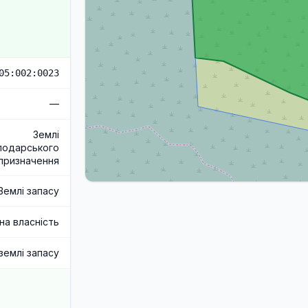
05:002:0023
—
Землі
подарського
призначення
Землі запасу
а власність
землі запасу