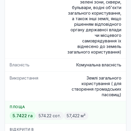
зелені зони, сквери,
бульвари, водні об'єкти
загального користування,
а також інші землі, якщо
рішенням відповідного
органу державної влади
чи місцевого
самоврядування їх
віднесено до земель
загального користування)
Власність
Комунальна власність
Використання
Землі загального
користування ( для
створення громадських
пасовищ)
ПЛОЩА
5.7422 га
574.22 сот.
57,422 м²
ВІДКРИТИ В