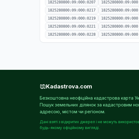
1825280800:09:000:0207
1825280800:09:000
1825280800:09:000:0217
1825280800:09:000
1825280800:09:000:0219
1825280800:09:000
1825280800:09:000:0221
1825280800:09:000
1825280800:09:000:0228
1825280800:09:000
Kadastrova.com
Безкоштовна неофіційна кадастрова карта Ук
Пошук земельних ділянок за кадастровим н
адресою, містом чи регіоном.
Дані взяті з відкритих джерел і не можуть використо
будь-якому офіційному вигляді.