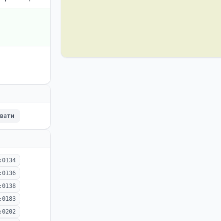
ювати
:0134
:0136
:0138
:0183
:0202