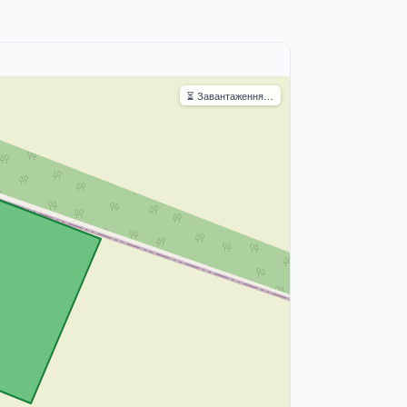
⏳ Завантаження…