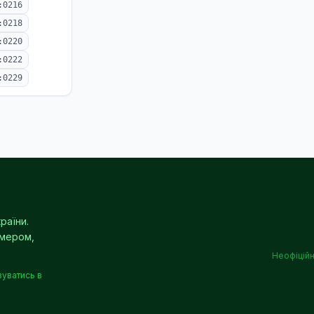
:0216
:0218
:0220
:0222
:0229
раїни.
омером,
Неофіційн
вуватись в