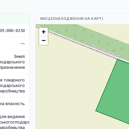
МІСЦЕЗНАХОДЖЕННЯ НА КАРТІ
09:000:0230
+
−
—
Землі
подарського
призначення
я товарного
подарського
виробництва
на власність
для ведення
ськогосподарського
виробництва