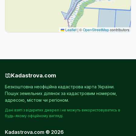
Leaflet
|
©
OpenStreetMap
contributors
Kadastrova.com
Безкоштовна неофіційна кадастрова карта України.
Пошук земельних ділянок за кадастровим номером,
адресою, містом чи регіоном.
Дані взяті з відкритих джерел і не можуть використовуватись в
будь-якому офіційному вигляді.
Kadastrova.com © 2026