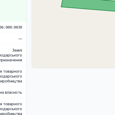
06:000:0038
—
Землі
подарського
призначення
я товарного
подарського
виробництва
на власність
я товарного
подарського
виробництва