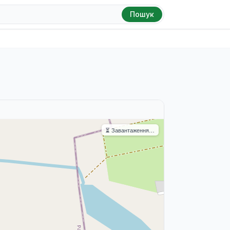
Пошук
⏳ Завантаження…