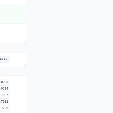
ювати
:0008
:0214
:7007
:7012
:7200