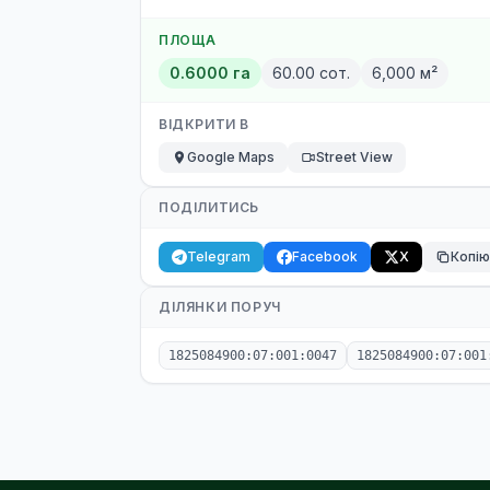
ПЛОЩА
0.6000 га
60.00 сот.
6,000 м²
ВІДКРИТИ В
Google Maps
Street View
ПОДІЛИТИСЬ
Telegram
Facebook
X
Копі
ДІЛЯНКИ ПОРУЧ
1825084900:07:001:0047
1825084900:07:001