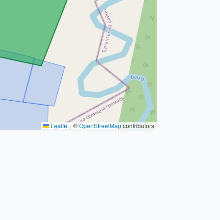
Leaflet
|
©
OpenStreetMap
contributors