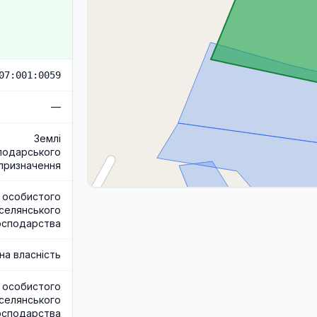
07:001:0059
—
Землі
подарського
призначення
 особистого
селянського
осподарства
на власність
 особистого
селянського
осподарства