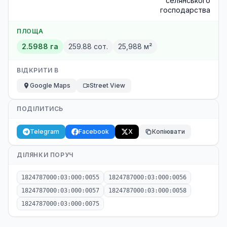
селянського
господарства
ПЛОЩА
2.5988 га
259.88 сот.
25,988 м²
ВІДКРИТИ В
Google Maps
Street View
ПОДІЛИТИСЬ
Telegram
Facebook
X
Копіювати
ДІЛЯНКИ ПОРУЧ
1824787000:03:000:0055
1824787000:03:000:0056
1824787000:03:000:0057
1824787000:03:000:0058
1824787000:03:000:0075