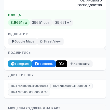
селянського
господарства
ПЛОЩА
3.9651 га
396.51 сот.
39,651 м²
ВІДКРИТИ В
Google Maps
Street View
ПОДІЛИТИСЬ
Telegram
Facebook
X
Копіювати
ДІЛЯНКИ ПОРУЧ
1824786500:03:000:0015
1824786500:03:000:0016
1824786500:03:000:0746
МІСЦЕЗНАХОДЖЕННЯ НА КАРТІ