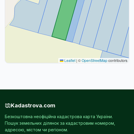
Leaflet
|
©
OpenStreetMap
contributors
Kadastrova.com
Безкоштовна неофіційна кадастрова карта України.
Пошук земельних ділянок за кадастровим номером,
адресою, містом чи регіоном.