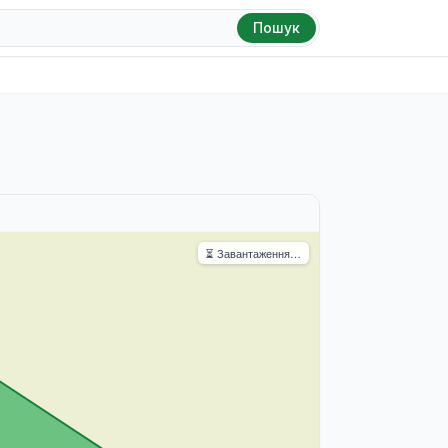
Пошук
⏳ Завантаження…