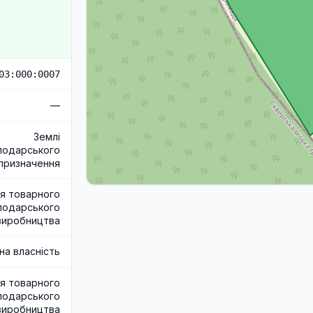
03:000:0007
—
Землі
подарського
призначення
я товарного
подарського
виробництва
на власність
я товарного
подарського
виробництва