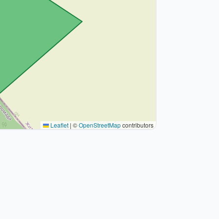
Leaflet
|
©
OpenStreetMap
contributors