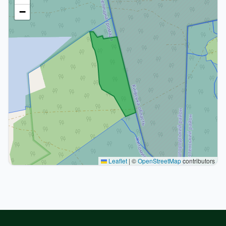
−
Leaflet
|
©
OpenStreetMap
contributors