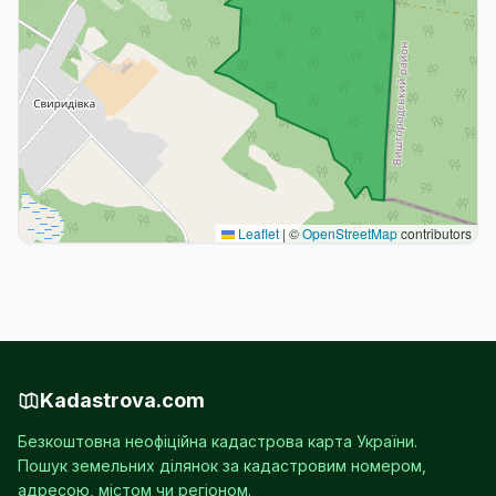
Leaflet
|
©
OpenStreetMap
contributors
Kadastrova.com
Безкоштовна неофіційна кадастрова карта України.
Пошук земельних ділянок за кадастровим номером,
адресою, містом чи регіоном.