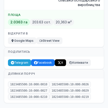
сільськогосподарського
виробництва
ПЛОЩА
2.0363 га
203.63 сот.
20,363 м²
ВІДКРИТИ В
Google Maps
Street View
ПОДІЛИТИСЬ
Telegram
Facebook
X
Копіювати
ДІЛЯНКИ ПОРУЧ
1823485500:10:000:0010
1823485500:10:000:0026
1823485500:10:000:0027
1823485500:10:000:0029
1823485500:10:000:0210
1823485500:10:000:0219