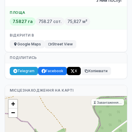
з ним послуг
ПЛОЩА
7.5827 га
758.27 сот.
75,827 м²
ВІДКРИТИ В
Google Maps
Street View
ПОДІЛИТИСЬ
Telegram
Facebook
X
Копіювати
МІСЦЕЗНАХОДЖЕННЯ НА КАРТІ
⏳ Завантаження…
+
−