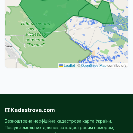
Leaflet
|
©
OpenStreetMap
contributors
Kadastrova.com
Безкоштовна неофіційна кадастрова карта України.
Пошук земельних ділянок за кадастровим номером,