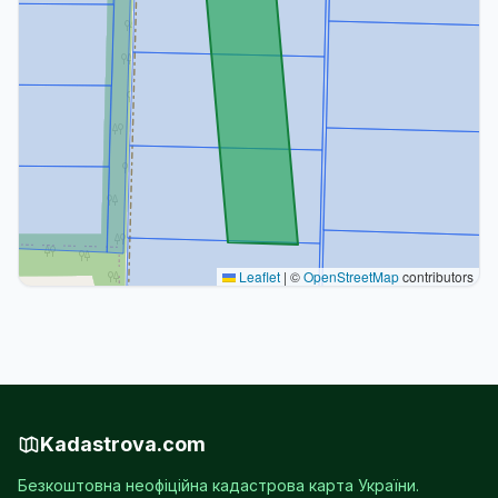
Leaflet
|
©
OpenStreetMap
contributors
Kadastrova.com
Безкоштовна неофіційна кадастрова карта України.