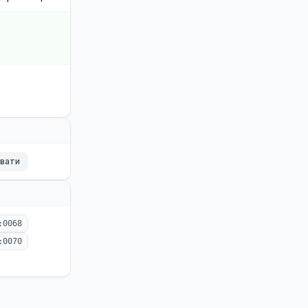
ювати
:0068
:0070