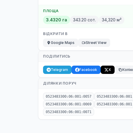
ПЛОЩА
3.4320 га
343.20 сот.
34,320 м²
ВІДКРИТИ В
Google Maps
Street View
ПОДІЛИТИСЬ
Telegram
Facebook
X
Копі
ДІЛЯНКИ ПОРУЧ
0523483300:06:001:0057
0523483300:06:001
0523483300:06:001:0069
0523483300:06:001
0523483300:06:001:0071