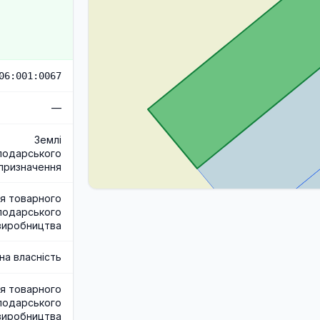
06:001:0067
—
Землі
подарського
призначення
я товарного
подарського
виробництва
на власність
я товарного
подарського
виробництва