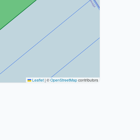
Leaflet
|
©
OpenStreetMap
contributors