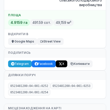
сільськогосподарського
виробництва
ПЛОЩА
4.9159 га
491.59 сот.
49,159 м²
ВІДКРИТИ В
Google Maps
Street View
ПОДІЛИТИСЬ
Telegram
Facebook
X
Копіювати
ДІЛЯНКИ ПОРУЧ
0523481200:04:001:0252
0523481200:04:001:0253
0523481200:04:001:0254
МІСЦЕЗНАХОДЖЕННЯ НА КАРТІ