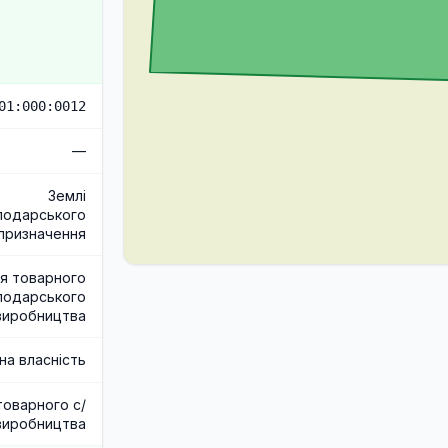
01:000:0012
—
Землі
подарського
призначення
я товарного
подарського
виробництва
на власність
товарного с/
виробництва