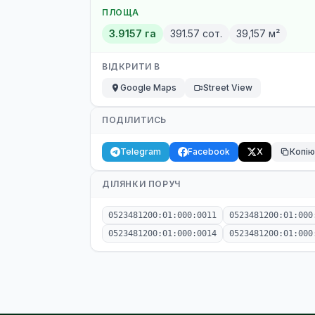
ПЛОЩА
3.9157 га
391.57 сот.
39,157 м²
ВІДКРИТИ В
Google Maps
Street View
ПОДІЛИТИСЬ
Telegram
Facebook
X
Копі
ДІЛЯНКИ ПОРУЧ
0523481200:01:000:0011
0523481200:01:000
0523481200:01:000:0014
0523481200:01:000