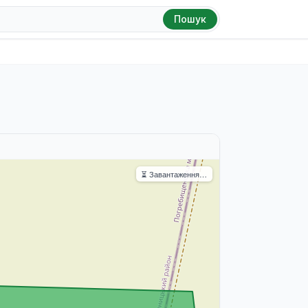
Пошук
⏳ Завантаження…