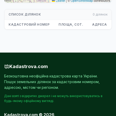
Leaflet
|
©
OpenStreetMap
contributors
СПИСОК ДІЛЯНОК
0 ділянок
КАДАСТРОВИЙ НОМЕР
ПЛОЩА, СОТ.
АДРЕСА
Kadastrova.com
Безкоштовна неофіційна кадастрова карта України.
Пошук земельних ділянок за кадастровим номером,
адресою, містом чи регіоном.
Дані взяті з відкритих джерел і не можуть використовуватись в
будь-якому офіційному вигляді.
Kadastrova.com © 2026