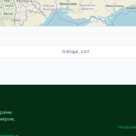
ПЛОЩА, СОТ.
раїни.
омером,
Неофіційн
вуватись в