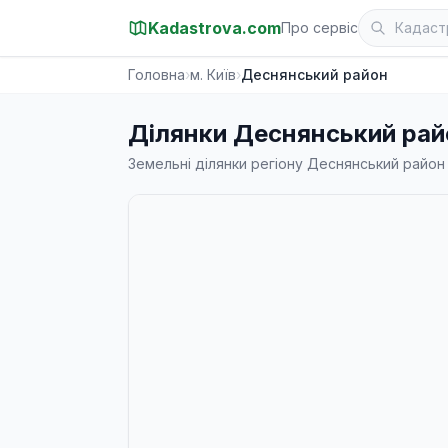
Kadastrova.com
Про сервіс
Головна
›
м. Київ
›
Деснянський район
Ділянки Деснянський райо
Земельні ділянки регіону Деснянський райо