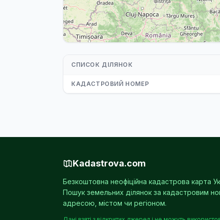
СПИСОК ДІЛЯНОК
КАДАСТРОВИЙ НОМЕР
Kadastrova.com
Безкоштовна неофіційна кадастрова карта Ук
Пошук земельних ділянок за кадастровим н
адресою, містом чи регіоном.
Дані взяті з відкритих джерел і не можуть використо