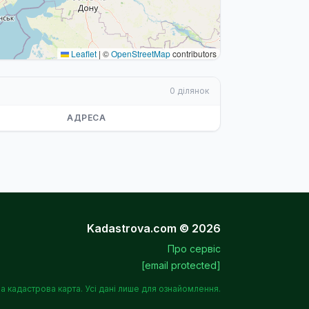
Leaflet
|
©
OpenStreetMap
contributors
0 ділянок
АДРЕСА
Kadastrova.com © 2026
Про сервіс
[email protected]
а кадастрова карта. Усі дані лише для ознайомлення.